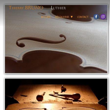
Thierry BRUNO
Luthier
accueil
découvrir
contact
▼