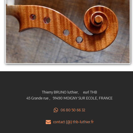
Thierry BRUNO luthier, eurl THB
45 Grande rue , 91490 MOIGNY SUR ECOLE, FRANCE
06 80 50 66 32
contact (@) thb-luthier.fr