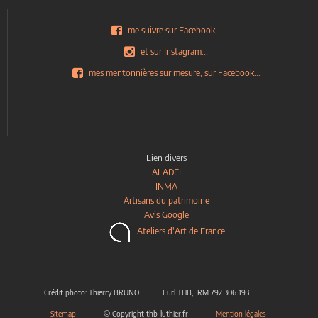
me suivre sur Facebook...
et sur Instagram...
mes mentonnières sur mesure, sur Facebook...
Lien divers
ALADFI
INMA
Artisans du patrimoine
Avis Google
Ateliers d'Art de France
Crédit photo: Thierry BRUNO Eurl THB, RM 792 306 193
Sitemap
© Copyright thb-luthier.fr
Mention légales