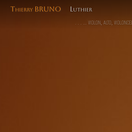
Thierry BRUNO
Luthier
. . . ... violon, alto, violonce